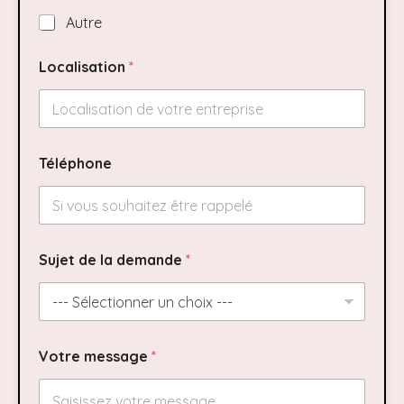
Autre
l
Localisation
*
a
m
e
s
s
a
Téléphone
g
e
S
e
r
v
Sujet de la demande
*
i
c
e
Votre message
*