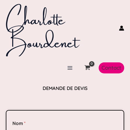
Charlotte
Aller
au
contenu
Bourdenet
Contact
DEMANDE DE DEVIS
Nom
*