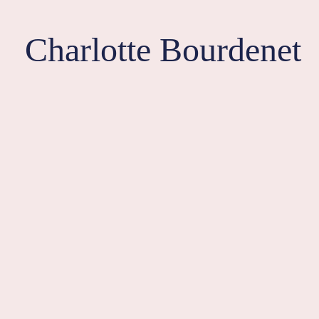
Aller
au
Charlotte Bourdenet
contenu