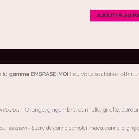
AJOUTER AU PA
es
Avis (0)
e la
gamme EMBRASE-MOI !
ou vous souhaitez offrir un
infusion
– Orange, gingembre, cannelle, girofle, card
our
boisson
– Sucre de canne complet,
maca, cannelle, ginge