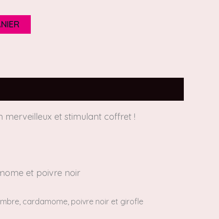
NIER
 merveilleux et stimulant coffret !
amome et poivre noir
mbre, cardamome, poivre noir et girofle