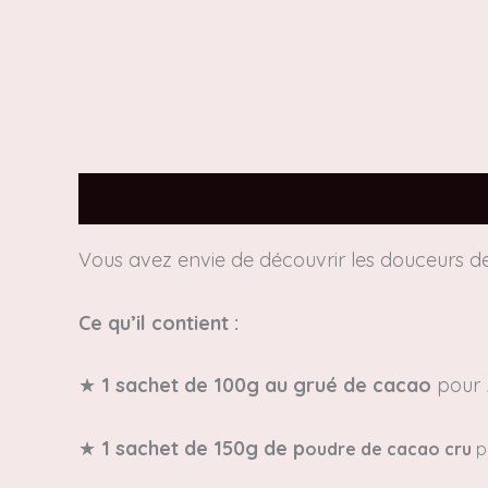
Description
Informations complémentair
Vous avez envie de découvrir les douceurs d
Ce qu’il contient :
★
1 sachet de 100g au grué
de cacao
pour
★
1 sachet de 150g de p
oudre de cacao cru
p