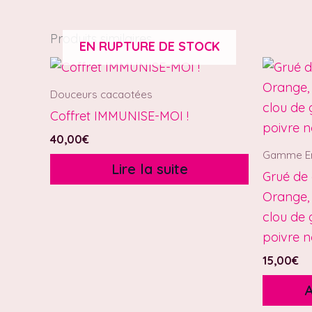
Produits similaires
EN RUPTURE DE STOCK
Douceurs cacaotées
Coffret IMMUNISE-MOI !
40,00
€
Gamme Em
Lire la suite
Grué de 
Orange, 
clou de 
poivre n
15,00
€
A