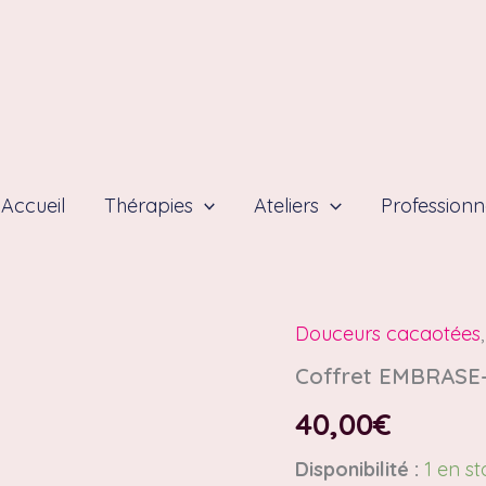
Accueil
Thérapies
Ateliers
Professionn
Douceurs cacaotées
quantité
de
Coffret EMBRASE-
Coffret
EMBRASE-
40,00
€
MOI
!
Disponibilité :
1 en s