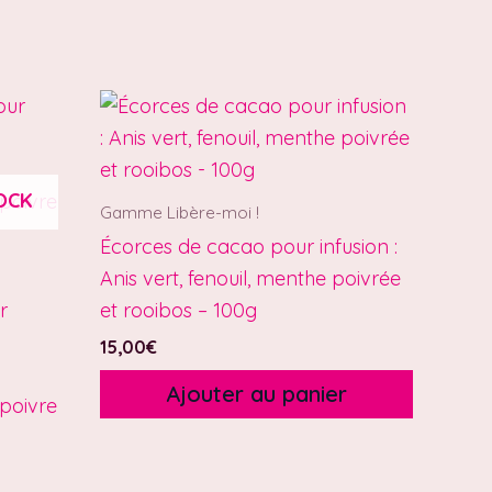
OCK
Gamme Libère-moi !
Écorces de cacao pour infusion :
Anis vert, fenouil, menthe poivrée
r
et rooibos – 100g
15,00
€
Ajouter au panier
poivre