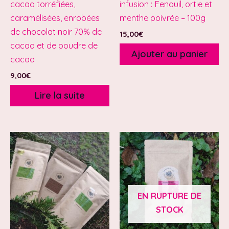
cacao torréfiées,
infusion : Fenouil, ortie et
caramélisées, enrobées
menthe poivrée – 100g
de chocolat noir 70% de
15,00
€
cacao et de poudre de
Ajouter au panier
cacao
9,00
€
Lire la suite
EN RUPTURE DE
STOCK