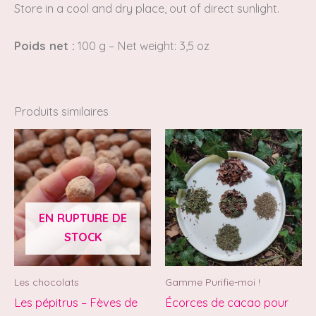
Store in a cool and dry place, out of direct sunlight.
Poids net :
100 g –
Net weight: 3,5 oz
Produits similaires
EN RUPTURE DE
STOCK
Les chocolats
Gamme Purifie-moi !
Les pépitrus – Fèves de
Écorces de cacao pour