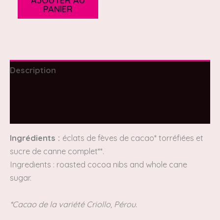
AJOUTER AU
PANIER
Description
Informations complémentaires
Avis (0)
Ingrédients :
éclats de fèves de cacao* torréfiées et
sucre de canne complet**.
Ingredients : roasted cocoa nibs and whole cane
sugar.
*Cacao de la variété Criollo, Pérou.