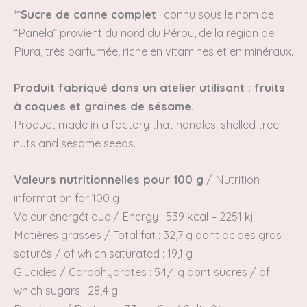
**
Sucre de canne complet
: connu sous le nom de
“Panela” provient du nord du Pérou, de la région de
Piura, très parfumée, riche en vitamines et en minéraux.
Produit fabriqué dans un atelier utilisant : fruits
à coques et graines de sésame.
Product made in a factory that handles: shelled tree
nuts and sesame seeds.
Valeurs nutritionnelles pour 100 g
/
Nutrition
information for 100 g :
Valeur énergétique /
Energy
: 539 kcal – 2251 kj
Matières grasses /
Total fat
: 32,7 g dont acides gras
saturés / of which
saturated
: 19,1 g
Glucides /
Carbohydrates
: 54,4 g
dont sucres / of
which
sugars
: 28,4 g