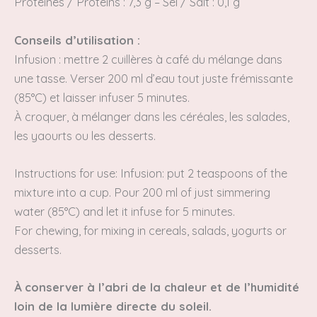
Protéines /
Proteins
: 7,3 g – Sel / Salt : 0,1 g
Conseils d’utilisation :
Infusion :
mettre 2 cuillères à café du mélange dans
une tasse.
Verser 200 ml d’eau tout juste frémissante
(85°C) et laisser infuser 5 minutes.
À croquer, à mélanger dans les céréales, les salades,
les yaourts ou les desserts.
Instructions for use:
Infusion: put 2 teaspoons of the
mixture into a cup. Pour 200 ml
of just simmering
water (85°C) and let it infuse for 5 minutes.
For chewing,
for mixing in cereals, salads, yogurts or
desserts.
À conserver à l’abri de la chaleur et de l’humidité
loin de la lumière directe du soleil.