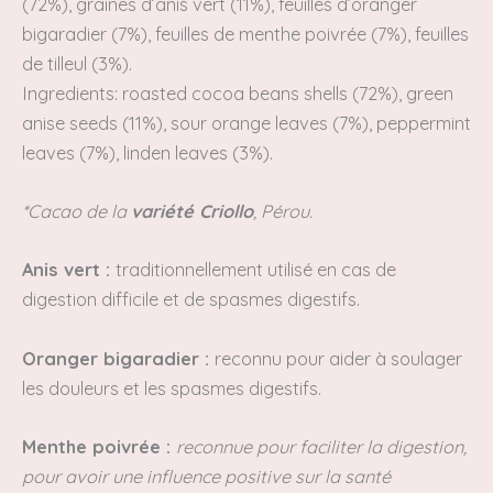
(72%), graines d’anis vert (11%), feuilles d’oranger
bigaradier (7%), feuilles de menthe poivrée (7%), feuilles
de tilleul (3%).
Ingredients: roasted cocoa beans shells (72%), green
anise seeds (11%), sour orange leaves (7%), peppermint
leaves (7%), linden leaves (3%).
*Cacao de la
variété Criollo
, Pérou.
Anis vert :
t
raditionnellement utilisé en cas de
digestion difficile et de spasmes digestifs.
Oranger bigaradier :
reconnu pour aider à soulager
les douleurs et les spasmes digestifs.
Menthe poivrée :
reconnue pour faciliter la digestion,
pour avoir une influence positive sur la santé