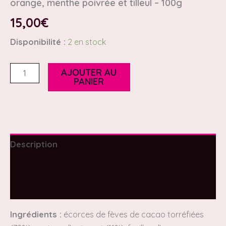
orange, menthe poivrée et tilleul – 100g
15,00
€
Disponibilité :
2 en stock
AJOUTER AU
PANIER
Description
Informations complémentaires
Avis (0)
Ingrédients :
écorces de fèves de cacao torréfiées