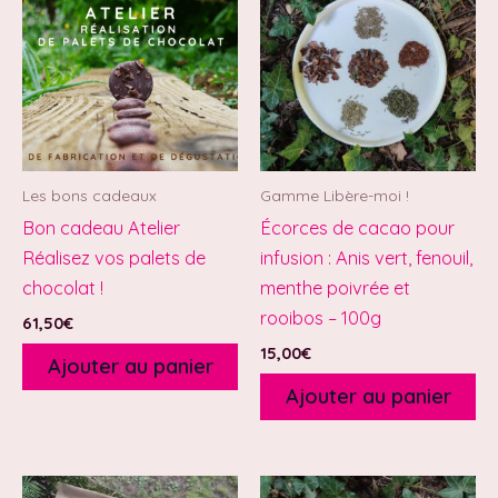
Les bons cadeaux
Gamme Libère-moi !
Bon cadeau Atelier
Écorces de cacao pour
Réalisez vos palets de
infusion : Anis vert, fenouil,
chocolat !
menthe poivrée et
rooibos – 100g
61,50
€
15,00
€
Ajouter au panier
Ajouter au panier