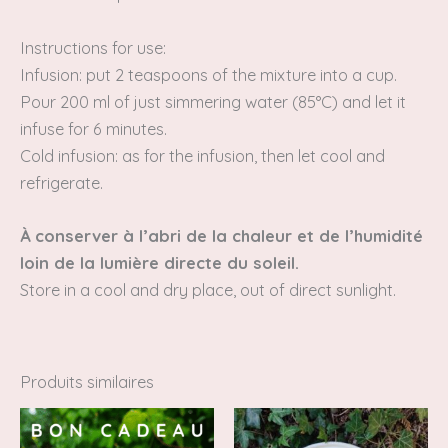
Instructions for use:
Infusion: put 2 teaspoons of the mixture into a cup.
Pour 200 ml
of just simmering water (85°C) and let it
infuse for 6 minutes.
Cold infusion: as for the infusion, then let cool and
refrigerate.
À conserver à l’abri de la chaleur et de l’humidité
loin de la lumière directe du soleil.
Store in a cool and dry place, out of direct sunlight.
Produits similaires