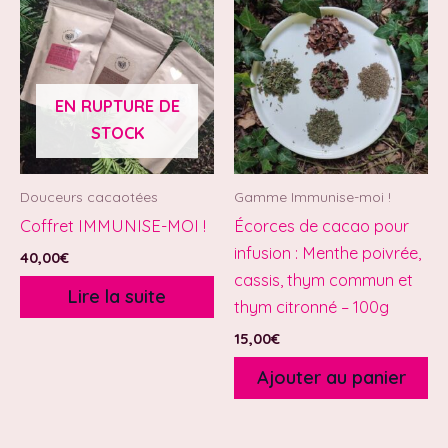
EN RUPTURE DE
STOCK
Douceurs cacaotées
Gamme Immunise-moi !
Coffret IMMUNISE-MOI !
Écorces de cacao pour
infusion : Menthe poivrée,
40,00
€
cassis, thym commun et
Lire la suite
thym citronné – 100g
15,00
€
Ajouter au panier