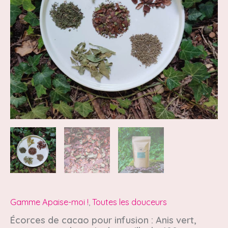
vert,
orange,
menthe
poivrée
et
tilleul
-
100g
Gamme Apaise-moi !
,
Toutes les douceurs
Écorces de cacao pour infusion : Anis vert,