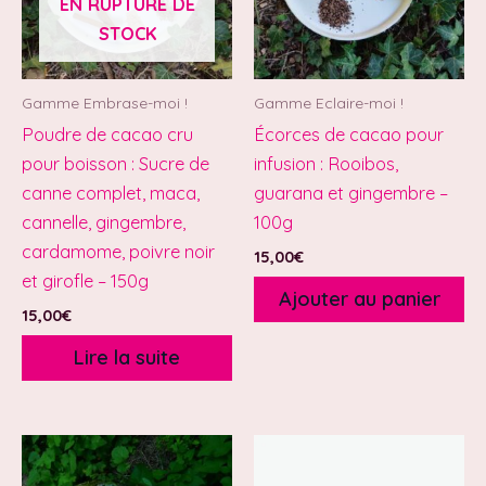
EN RUPTURE DE
STOCK
Gamme Embrase-moi !
Gamme Eclaire-moi !
Poudre de cacao cru
Écorces de cacao pour
pour boisson : Sucre de
infusion : Rooibos,
canne complet, maca,
guarana et gingembre –
cannelle, gingembre,
100g
cardamome, poivre noir
15,00
€
et girofle – 150g
Ajouter au panier
15,00
€
Lire la suite