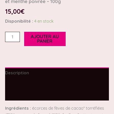
et menthe poivrée – 100g
15,00
€
Disponibilité :
4 en stock
AJOUTER AU
PANIER
Description
Informations complémentaires
Avis (0)
Ingrédients :
écorces de fèves de cacao* torréfiées