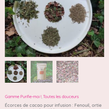
ortie
et
menthe
poivrée
-
100g
Gamme Purifie-moi !
,
Toutes les douceurs
Écorces de cacao pour infusion : Fenouil, ortie