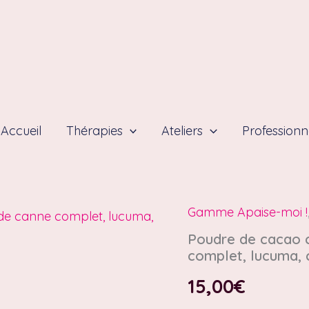
Accueil
Thérapies
Ateliers
Professionn
Gamme Apaise-moi !
quantité
de
Poudre de cacao c
Poudre
complet, lucuma, 
de
cacao
15,00
€
cru
pour