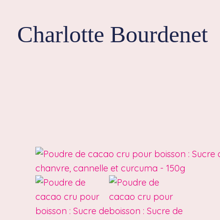
Aller
au
Charlotte Bourdenet
contenu