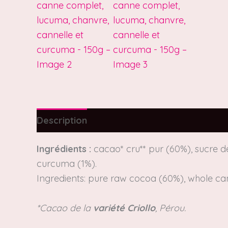
Description
Informations complémentair
Ingrédients :
cacao* cru** pur (60%), sucre 
curcuma (1%).
Ingredients: pure raw cocoa (60%), whole ca
*Cacao de la
variété Criollo
, Pérou.