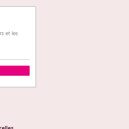
s et les
relles