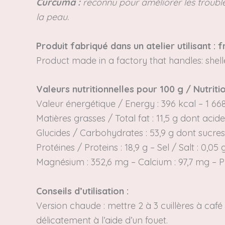
Curcuma :
reconnu pour améliorer les troubles
la peau.
Produit fabriqué dans un atelier utilisant :
Product made in a factory that handles: shel
Valeurs nutritionnelles pour 100 g
/
Nutriti
Valeur énergétique /
Energy
: 396 kcal – 1 66
Matières grasses /
Total fat
: 11,5 g dont acid
Glucides /
Carbohydrates
: 53,9 g
dont sucres
Protéines /
Proteins
: 18,9 g – Sel / Salt : 0,05 
Magnésium : 352,6 mg – Calcium : 97,7 mg –
Conseils d’utilisation :
Version chaude :
mettre 2 à 3 cuillères à caf
délicatement à l’aide d’un fouet.