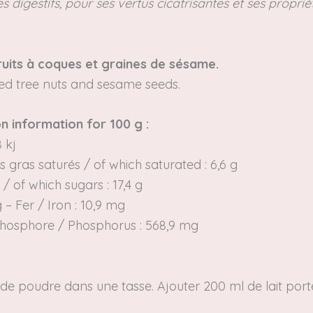
 digestifs, pour ses vertus cicatrisantes et ses propri
 fruits à coques et graines de sésame.
led tree nuts and sesame seeds.
on information for 100 g :
8 kj
es gras saturés / of which
saturated
: 6,6 g
 / of which
sugars
: 17,4 g
g – Fer /
Iron
: 10,9 mg
 Phosphore /
Phosphorus
: 568,9 mg
é de poudre dans une tasse.
Ajouter 200 ml de lait por