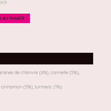
tock
 AU PANIER
graines de chanvre (6%), cannelle (5%),
 cinnamon (5%), turmeric (1%).