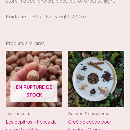
Store in a cool and dry place, out of direct sunlight.
Poids net :
70 g
–
Net weight: 2,47 oz
Produits similaires
EN RUPTURE DE
STOCK
Les chocolats
Gamme Embrase-moi !
Les pépitrus – Fèves de
Grué de cacao pour
cacao torréfiées,
infusion : Orange,