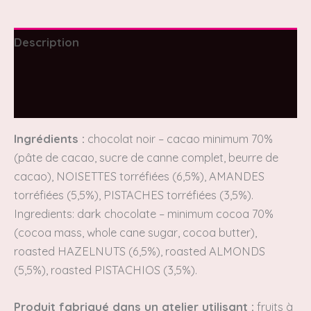
Description
Informations complémentaires
Avis (0)
Ingrédients
:
chocolat noir – cacao minimum 70%
(pâte de cacao, sucre de canne complet, beurre de
cacao), NOISETTES torréfiées (6,5%), AMANDES
torréfiées (5,5%), PISTACHES torréfiées (3,5%).
Ingredients:
dark chocolate – minimum cocoa 70%
(cocoa mass, whole cane sugar, cocoa butter),
roasted HAZELNUTS (6,5%),
roasted ALMONDS
(5,5%), roasted PISTACHIOS (3,5%).
Produit fabriqué dans un atelier utilisant :
fruits à