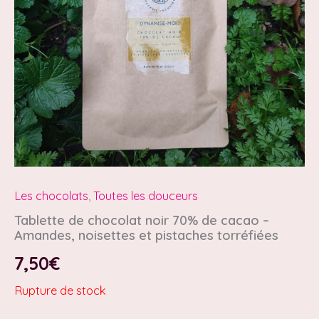
Les chocolats
,
Toutes les douceurs
Tablette de chocolat noir 70% de cacao –
Amandes, noisettes et pistaches torréfiées
7,50
€
Rupture de stock