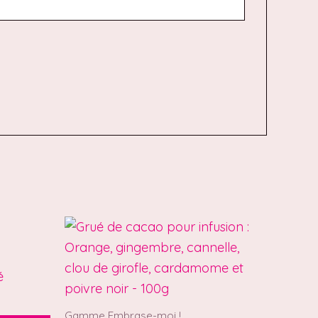
é
Gamme Embrase-moi !