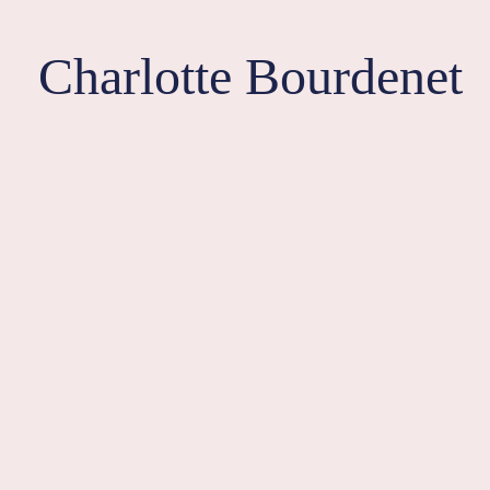
Aller
au
Charlotte Bourdenet
contenu