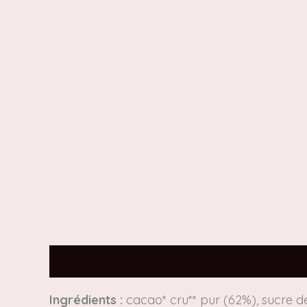
Description
Informations complémentair
Ingrédients :
cacao* cru** pur (62%), sucre de