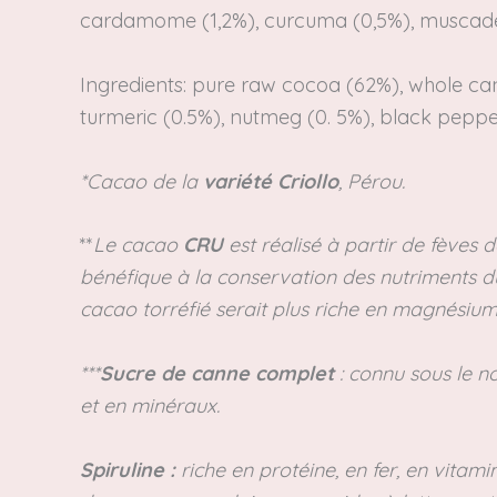
cardamome (1,2%), curcuma (0,5%), muscade (
Ingredients:
pure raw cocoa (62%), whole cane 
turmeric (0.5%), nutmeg (0. 5%), black peppe
*Cacao de la
variété Criollo
, Pérou.
**
Le cacao
CRU
est réalisé à partir de fèves 
bénéfique à la conservation des nutriments d
cacao torréfié serait plus riche en magnésium,
***
Sucre de canne complet
: connu sous le n
et en minéraux.
Spiruline :
riche en protéine, en fer, en vitami