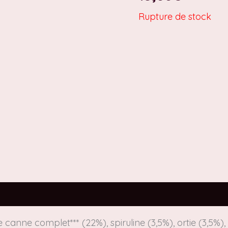
Rupture de stock
es
Avis (0)
 canne complet*** (22%), spiruline (3,5%), ortie (3,5%),