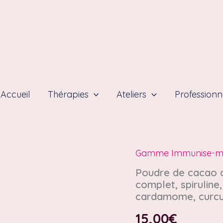
Accueil
Thérapies
Ateliers
Professionn
Gamme Immunise-mo
Poudre de cacao c
complet, spiruline,
cardamome, curcum
15,00
€