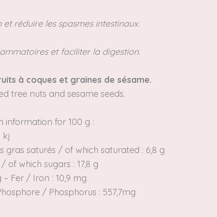
n et réduire les spasmes intestinaux.
ammatoires et faciliter la digestion.
 fruits à coques et graines de sésame.
led tree nuts and sesame seeds.
n information for 100 g :
 kj
es gras saturés / of which
saturated
: 6,8 g
 / of which
sugars
: 17,8 g
g – Fer /
Iron
: 10,9 mg
 Phosphore /
Phosphorus
: 557,7mg