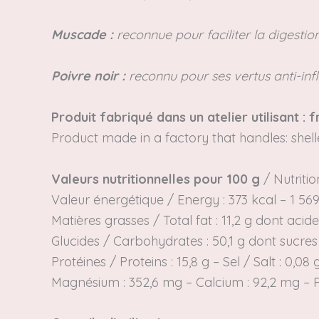
Muscade :
reconnue pour faciliter la digestio
Poivre noir :
reconnu pour ses vertus anti-infl
Produit fabriqué dans un atelier utilisant :
Product made in a factory that handles: shel
Valeurs nutritionnelles pour 100 g
/
Nutritio
Valeur énergétique /
Energy
: 373 kcal – 1 569
Matières grasses /
Total fat
: 11,2 g dont acid
Glucides /
Carbohydrates
: 50,1 g
dont sucres
Protéines /
Proteins
: 15,8 g – Sel / Salt : 0,08 
Magnésium : 352,6 mg – Calcium : 92,2 mg –