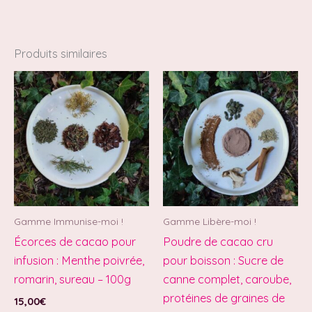
Produits similaires
Gamme Immunise-moi !
Gamme Libère-moi !
Écorces de cacao pour
Poudre de cacao cru
infusion : Menthe poivrée,
pour boisson : Sucre de
romarin, sureau – 100g
canne complet, caroube,
protéines de graines de
15,00
€