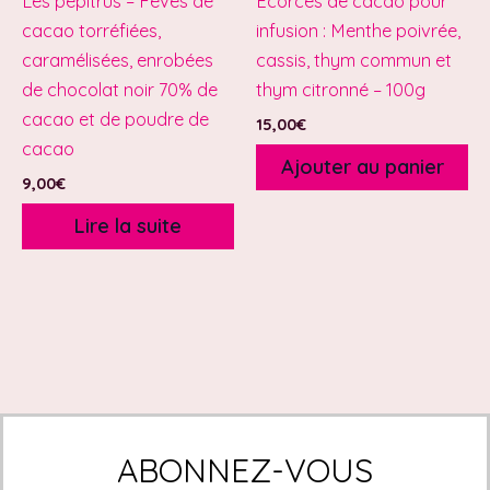
Les pépitrus – Fèves de
Écorces de cacao pour
cacao torréfiées,
infusion : Menthe poivrée,
caramélisées, enrobées
cassis, thym commun et
de chocolat noir 70% de
thym citronné – 100g
cacao et de poudre de
15,00
€
cacao
Ajouter au panier
9,00
€
Lire la suite
ABONNEZ-VOUS