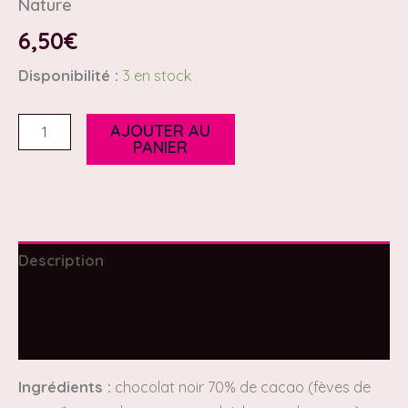
Nature
6,50
€
Disponibilité :
3 en stock
AJOUTER AU
PANIER
Description
Informations complémentaires
Avis (0)
Ingrédients
:
chocolat noir 70% de cacao (fèves de