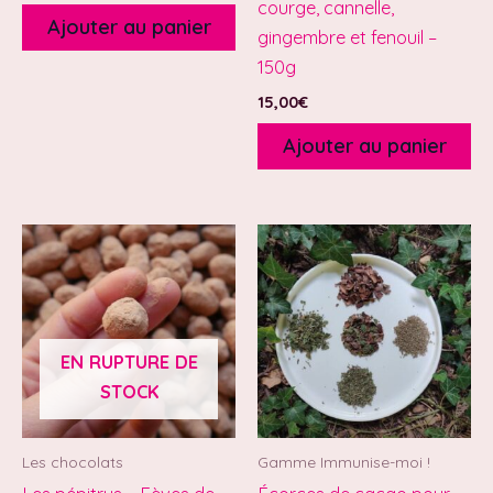
courge, cannelle,
Ajouter au panier
gingembre et fenouil –
150g
15,00
€
Ajouter au panier
EN RUPTURE DE
STOCK
Les chocolats
Gamme Immunise-moi !