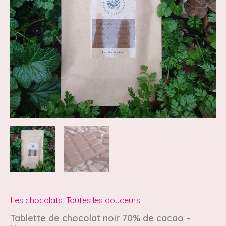
-
Nature
Les chocolats
,
Toutes les douceurs
Tablette de chocolat noir 70% de cacao –